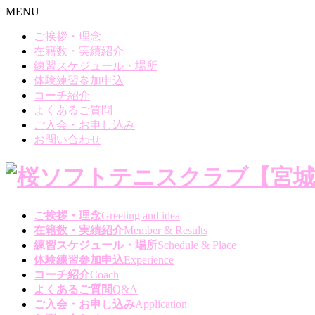
MENU
ご挨拶・理念
在籍数・実績紹介
練習スケジュール・場所
体験練習参加申込
コーチ紹介
よくあるご質問
ご入会・お申し込み
お問い合わせ
ご挨拶・理念
Greeting and idea
在籍数・実績紹介
Member & Results
練習スケジュール・場所
Schedule & Place
体験練習参加申込
Experience
コーチ紹介
Coach
よくあるご質問
Q&A
ご入会・お申し込み
Application